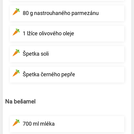
80 g nastrouhaného parmezánu
1 lžíce olivového oleje
Špetka soli
Špetka černého pepře
Na bešamel
700 ml mléka