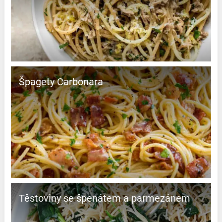
Špagety Carbonara
Těstoviny se špenátem a parmezánem