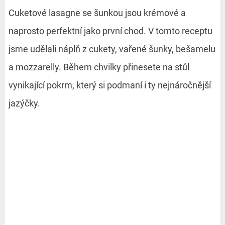
Cuketové lasagne se šunkou jsou krémové a
naprosto perfektní jako první chod. V tomto receptu
jsme udělali náplň z cukety, vařené šunky, bešamelu
a mozzarelly. Během chvilky přinesete na stůl
vynikající pokrm, který si podmaní i ty nejnáročnější
jazýčky.