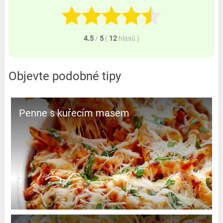
4.5
/
5
(
12
hlasů
)
Objevte podobné tipy
Penne s kuřecím masem