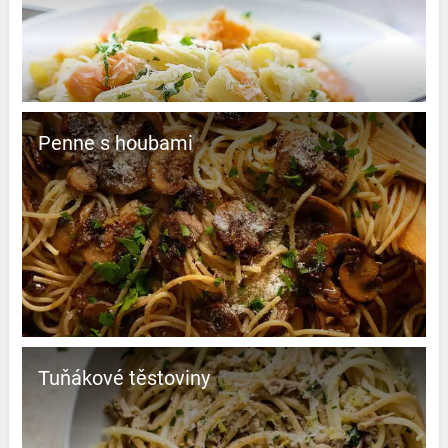
Penne s houbami
Tuňákové těstoviny