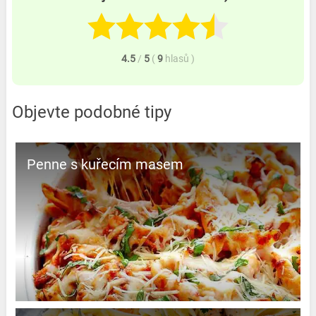
4.5
/
5
(
9
hlasů
)
Objevte podobné tipy
Penne s kuřecím masem