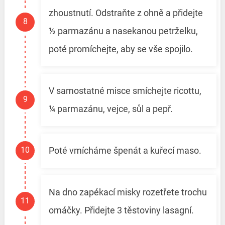
zhoustnutí. Odstraňte z ohně a přidejte
½ parmazánu a nasekanou petrželku,
poté promíchejte, aby se vše spojilo.
V samostatné misce smíchejte ricottu,
¼ parmazánu, vejce, sůl a pepř.
Poté vmícháme špenát a kuřecí maso.
Na dno zapékací misky rozetřete trochu
omáčky. Přidejte 3 těstoviny lasagní.