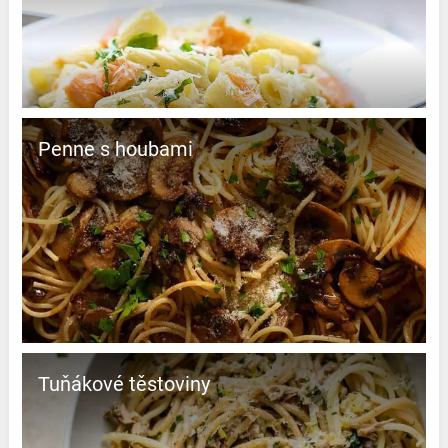
Penne s houbami
Tuňákové těstoviny