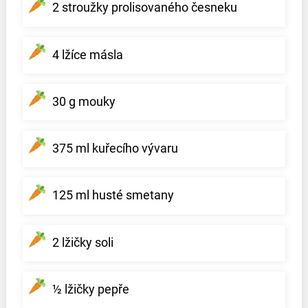
2 stroužky prolisovaného česneku
4 lžíce másla
30 g mouky
375 ml kuřecího vývaru
125 ml husté smetany
2 lžičky soli
½ lžičky pepře