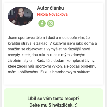
Autor článku
Nikola Nováčková
Jsem sportovec tělem i duší a moc dobře vím, že
kvalitní strava je základ. V kuchyni jsem jako doma a
snažím se objevovat a vymýšlet nejrůznější nové
recepty, které jdou ruku v ruce s mým zdravým
životním stylem. Ráda tělu dodám komplexní živiny,
které zlepší můj sportovní výkon, ale občas podlehnu i
mému oblíbenému řízku s bramborovým salátem.
Líbil se vám tento recept?
Dejte mu 5 hvězdiček. :)