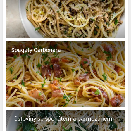
Špagety Carbonara
Těstoviny se špenátem a parmezánem