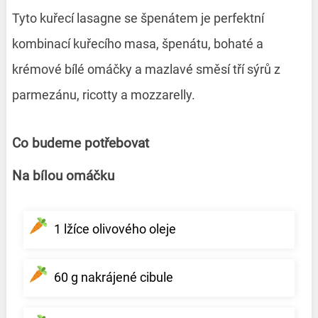
Tyto kuřecí lasagne se špenátem je perfektní
kombinací kuřecího masa, špenátu, bohaté a
krémové bílé omáčky a mazlavé směsí tří sýrů z
parmezánu, ricotty a mozzarelly.
Co budeme potřebovat
Na bílou omáčku
1 lžíce olivového oleje
60 g nakrájené cibule