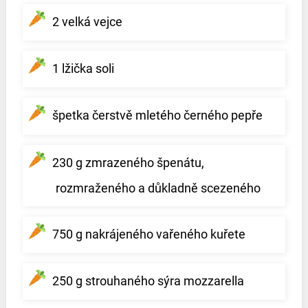
2 velká vejce
1 lžička soli
špetka čerstvě mletého černého pepře
230 g zmrazeného špenátu,
rozmraženého a důkladně scezeného
750 g nakrájeného vařeného kuřete
250 g strouhaného sýra mozzarella