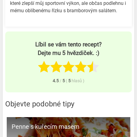
které zlepší můj sportovní výkon, ale občas podlehnu i
mému oblíbenému řízku s bramborovým salátem.
Líbil se vám tento recept?
Dejte mu 5 hvězdiček. :)
4.5
/
5
(
5
hlasů
)
Objevte podobné tipy
Penne s kuřecím masem