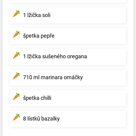
1 lžička soli
špetka pepře
1 lžička sušeného oregana
710 ml marinara omáčky
špetka chilli
8 lístků bazalky