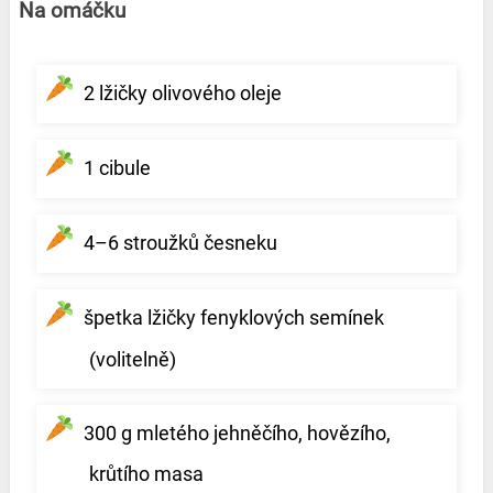
Na omáčku
2 lžičky olivového oleje
1 cibule
4–6 stroužků česneku
špetka lžičky fenyklových semínek
(volitelně)
300 g mletého jehněčího, hovězího,
krůtího masa