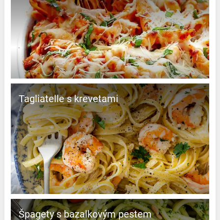
Tagliatelle s krevetami
Špagety s bazalkovým pestem