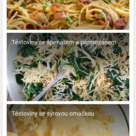
Těstoviny se špenátem a parmezánem
Těstoviny se sýrovou omáčkou