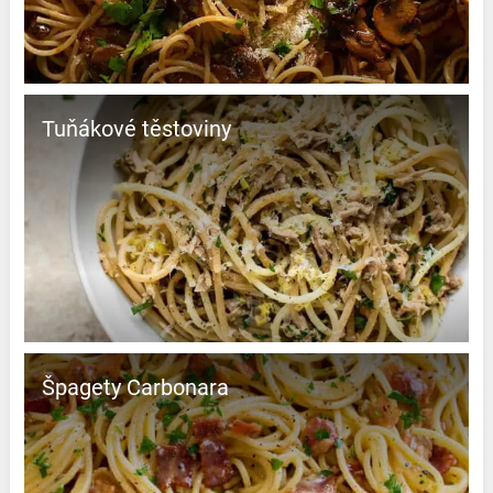
Tuňákové těstoviny
Špagety Carbonara