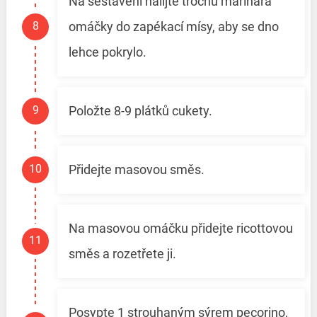
Na sestavení nalijte trochu marinara
omáčky do zapékací mísy, aby se dno
lehce pokrylo.
Položte 8-9 plátků cukety.
Přidejte masovou směs.
Na masovou omáčku přidejte ricottovou
směs a rozetřete ji.
Posypte 1 strouhaným sýrem pecorino,