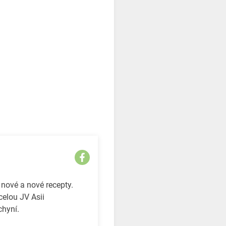
 nové a nové recepty.
celou JV Asii
chyní.