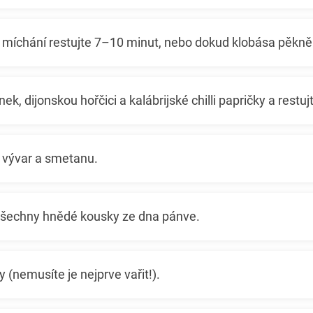
míchání restujte 7–10 minut, nebo dokud klobása pěkn
ek, dijonskou hořčici a kalábrijské chilli papričky a restu
í vývar a smetanu.
šechny hnědé kousky ze dna pánve.
 (nemusíte je nejprve vařit!).