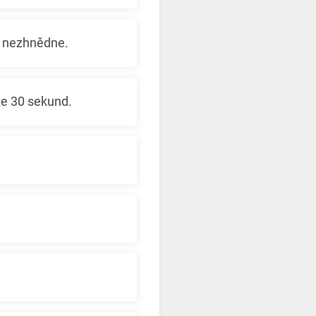
ě nezhnědne.
jte 30 sekund.