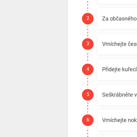
Za občasného 
Vmíchejte česn
Přidejte kuřec
Seškrábněte v
Vmíchejte noky