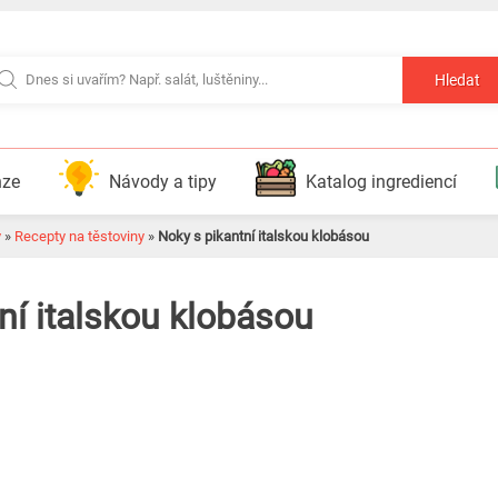
Hledat
nze
Návody a tipy
Katalog ingrediencí
y
»
Recepty na těstoviny
»
Noky s pikantní italskou klobásou
ní italskou klobásou