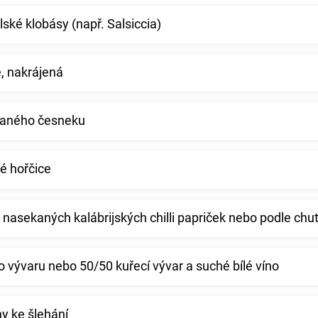
alské klobásy (např. Salsiccia)
e, nakrájená
kaného česneku
ké hořčice
 nasekaných kalábrijských chilli papriček nebo podle chut
o vývaru nebo 50/50 kuřecí vývar a suché bílé víno
y ke šlehání