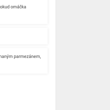
 dokud omáčka
trouhaným parmezánem,