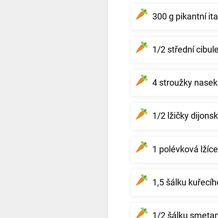
300 g pikantní it
1/2 střední cibul
4 stroužky nase
1/2 lžičky dijons
1 polévková lžíce
1,5 šálku kuřecíh
1/2 šálku smetan