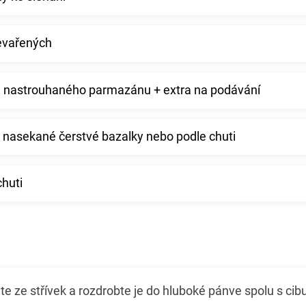
nevařených
vě nastrouhaného parmazánu + extra na podávání
e nasekané čerstvé bazalky nebo podle chuti
chuti
e ze střívek a rozdrobte je do hluboké pánve spolu s cibu