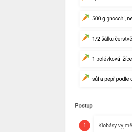
500 g gnocchi, 
1/2 šálku čerst
1 polévková lžíc
sůl a pepř podle 
Postup
Klobásy vyjmět