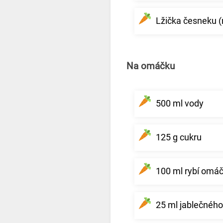
Lžička česneku 
Na omáčku
500 ml vody
125 g cukru
100 ml rybí omá
25 ml jablečného