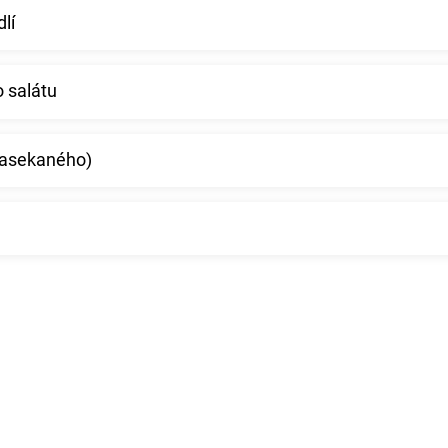
lí
 salátu
nasekaného)