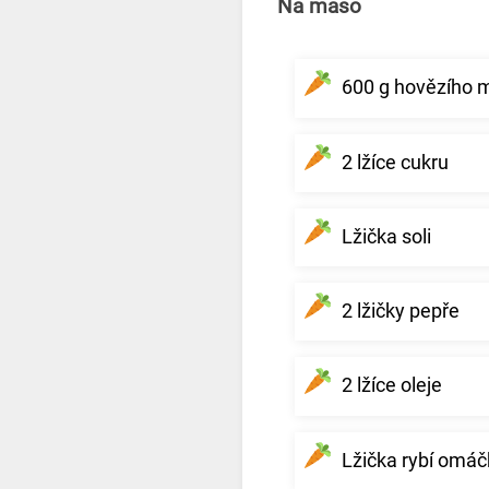
Na maso
600 g hovězího m
2 lžíce cukru
Lžička soli
2 lžičky pepře
2 lžíce oleje
Lžička rybí omáč