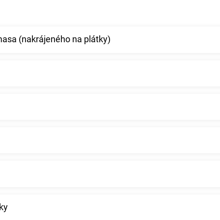
asa (nakrájeného na plátky)
ky