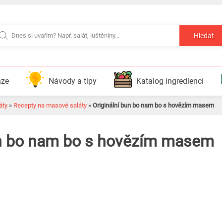
Hledat
nze
Návody a tipy
Katalog ingrediencí
áty
»
Recepty na masové saláty
»
Originální bun bo nam bo s hovězím masem
un bo nam bo s hovězím masem