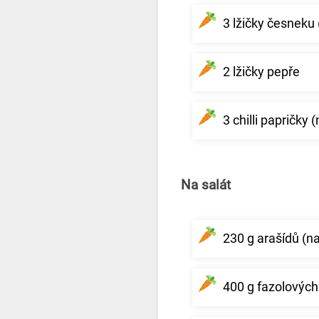
3 lžičky česneku
2 lžičky pepře
3 chilli papričky
Na salát
230 g arašídů (
400 g fazolových