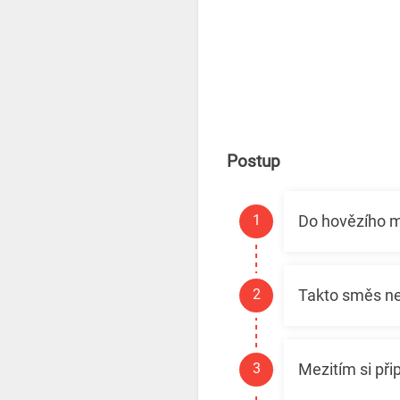
Postup
Do hovězího m
Takto směs ne
Mezitím si při