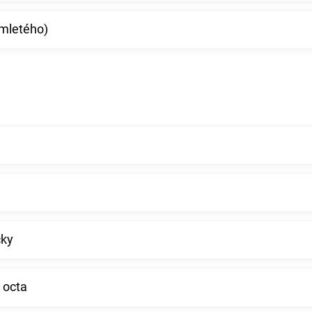
(mletého)
čky
 octa