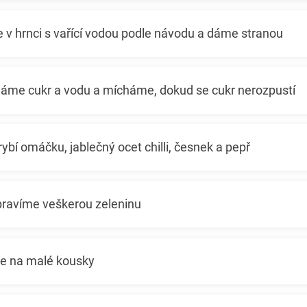
e v hrnci s vařící vodou podle návodu a dáme stranou
áme cukr a vodu a mícháme, dokud se cukr nerozpustí
ybí omáčku, jablečný ocet chilli, česnek a pepř
ipravíme veškerou zeleninu
me na malé kousky