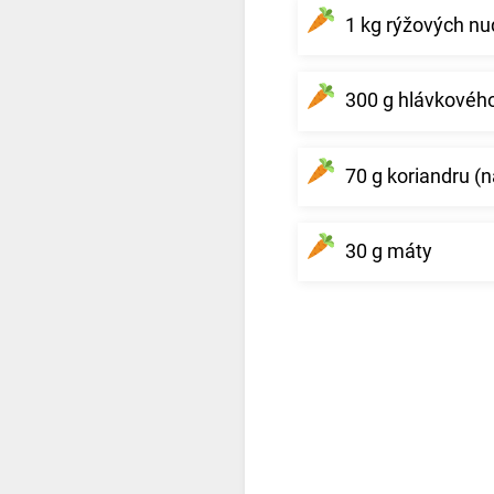
1 kg rýžových nud
300 g hlávkového
70 g koriandru (
30 g máty