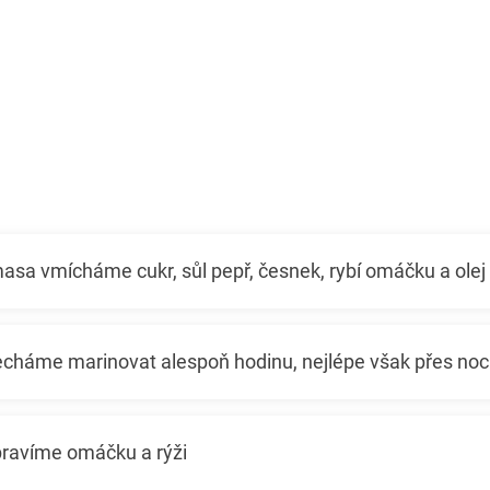
asa vmícháme cukr, sůl pepř, česnek, rybí omáčku a olej
cháme marinovat alespoň hodinu, nejlépe však přes noc
pravíme omáčku a rýži