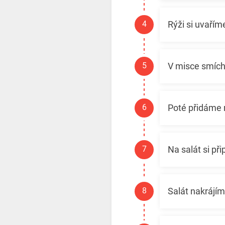
Rýži si uvařím
V misce smích
Poté přidáme r
Na salát si př
Salát nakrájí