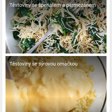
Těstoviny se špenátem a parmezánem
Těstoviny se sýrovou omáčkou