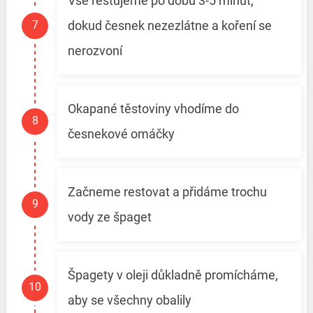
Vše restujeme po dobu 3-5 minut,
dokud česnek nezezlátne a koření se
nerozvoní
Okapané těstoviny vhodíme do
česnekové omáčky
Začneme restovat a přidáme trochu
vody ze špaget
Špagety v oleji důkladně promícháme,
aby se všechny obalily