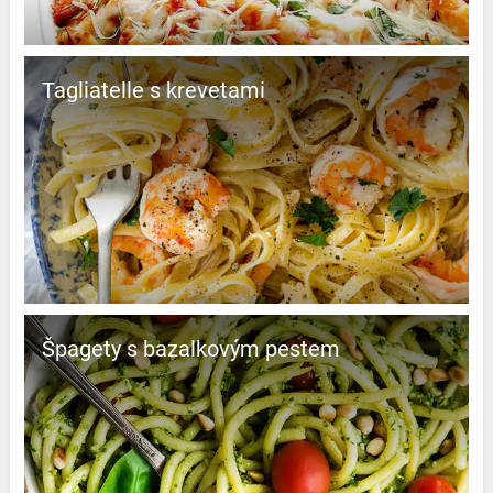
Tagliatelle s krevetami
Špagety s bazalkovým pestem