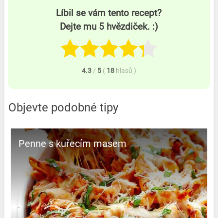
Líbil se vám tento recept?
Dejte mu 5 hvězdiček. :)
4.3
/
5
(
18
hlasů
)
Objevte podobné tipy
Penne s kuřecím masem