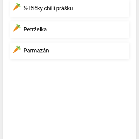
½ lžičky chilli prášku
Petrželka
Parmazán