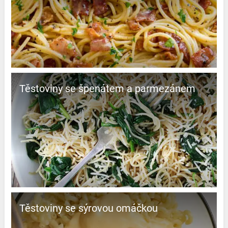
Těstoviny se špenátem a parmezánem
Těstoviny se sýrovou omáčkou