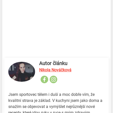
Autor článku
Nikola Nováčková
Jsem sportovec tělem i duší a moc dobře vím, že
kvalitní strava je základ. V kuchyni jsem jako doma a
snažím se objevovat a vymýšlet nejrůznější nové
recepty, které jdou ruku v ruce s mým zdravým