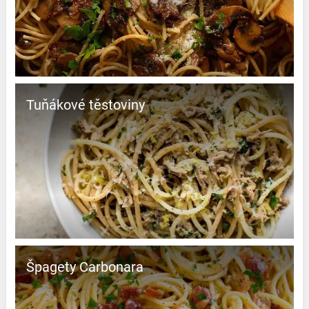
Tuňákové těstoviny
Špagety Carbonara