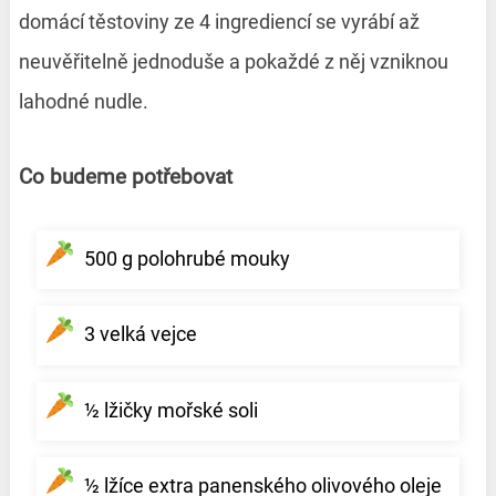
domácí těstoviny ze 4 ingrediencí se vyrábí až
neuvěřitelně jednoduše a pokaždé z něj vzniknou
lahodné nudle.
Co budeme potřebovat
500 g polohrubé mouky
3 velká vejce
½ lžičky mořské soli
½ lžíce extra panenského olivového oleje