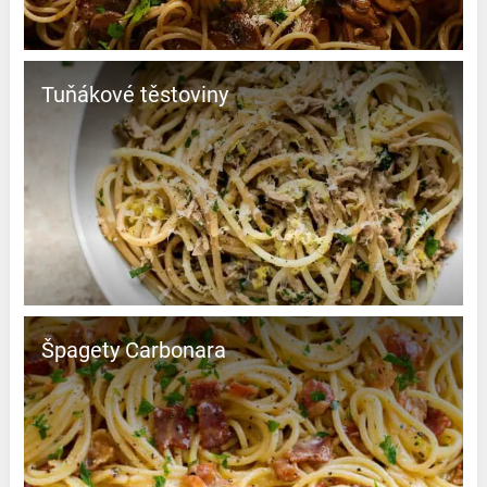
Tuňákové těstoviny
Špagety Carbonara