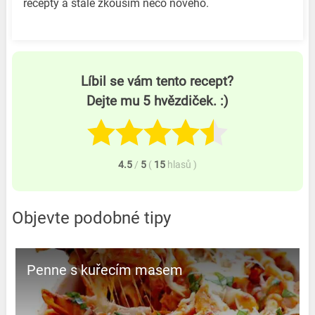
recepty a stále zkouším něco nového.
Líbil se vám tento recept?
Dejte mu 5 hvězdiček. :)
4.5
/
5
(
15
hlasů
)
Objevte podobné tipy
Penne s kuřecím masem