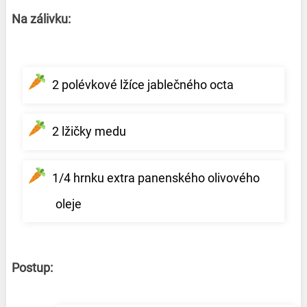
Na zálivku:
2 polévkové lžíce jablečného octa
2 lžičky medu
1/4 hrnku extra panenského olivového
oleje
Postup: