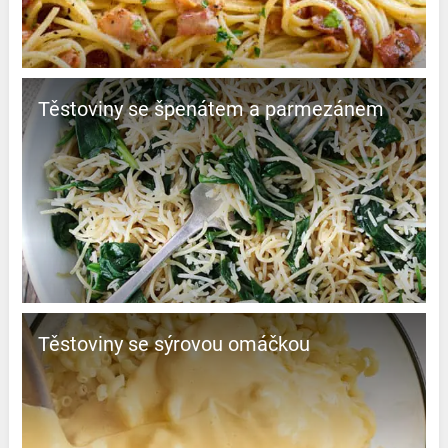
Těstoviny se špenátem a parmezánem
Těstoviny se sýrovou omáčkou