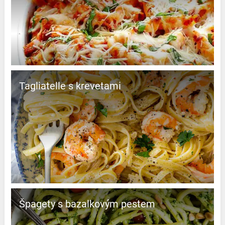
Tagliatelle s krevetami
Špagety s bazalkovým pestem