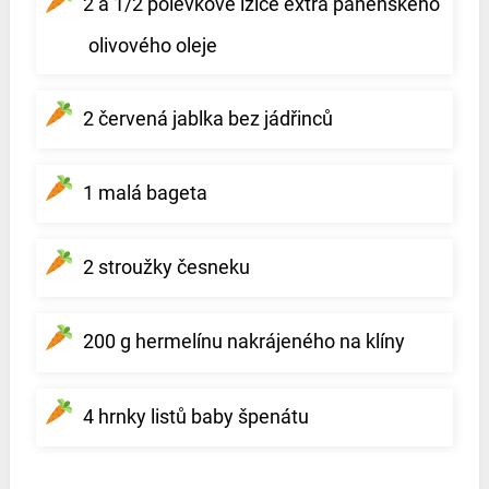
2 a 1/2 polévkové lžíce extra panenského
olivového oleje
2 červená jablka bez jádřinců
1 malá bageta
2 stroužky česneku
200 g hermelínu nakrájeného na klíny
4 hrnky listů baby špenátu