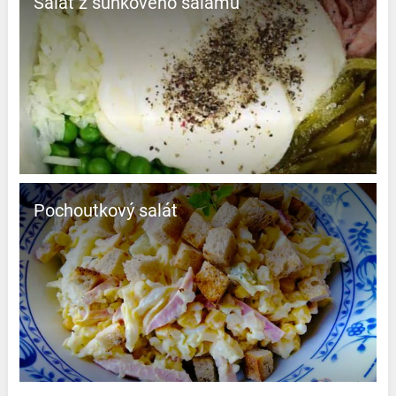
Salát z šunkového salámu
Pochoutkový salát