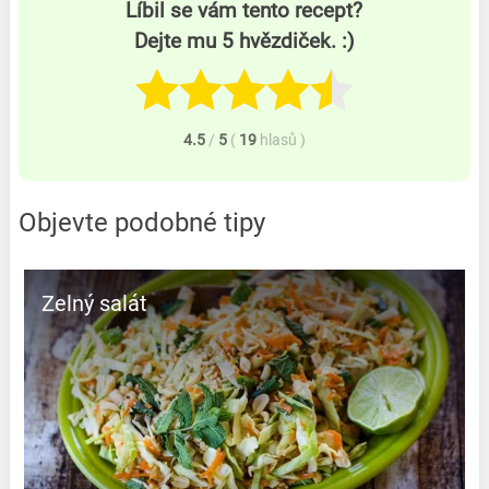
Líbil se vám tento recept?
Dejte mu 5 hvězdiček. :)
4.5
/
5
(
19
hlasů
)
Objevte podobné tipy
Zelný salát