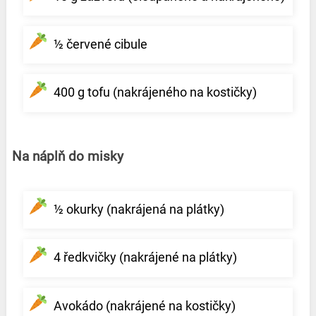
½ červené cibule
400 g tofu (nakrájeného na kostičky)
Na náplň do misky
½ okurky (nakrájená na plátky)
4 ředkvičky (nakrájené na plátky)
Avokádo (nakrájené na kostičky)