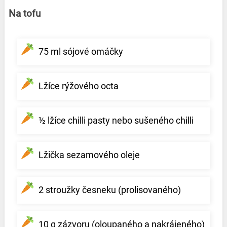
Na tofu
75 ml sójové omáčky
Lžíce rýžového octa
½ lžíce chilli pasty nebo sušeného chilli
Lžička sezamového oleje
2 stroužky česneku (prolisovaného)
10 g zázvoru (oloupaného a nakrájeného)