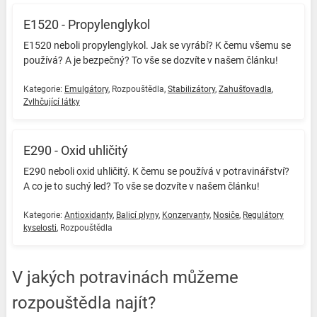
E1520 - Propylenglykol
E1520 neboli propylenglykol. Jak se vyrábí? K čemu všemu se
používá? A je bezpečný? To vše se dozvíte v našem článku! ️
Kategorie:
Emulgátory
,
Rozpouštědla
,
Stabilizátory
,
Zahušťovadla
,
Zvlhčující látky
E290 - Oxid uhličitý
E290 neboli oxid uhličitý. K čemu se používá v potravinářství?
A co je to suchý led? To vše se dozvíte v našem článku! ️
Kategorie:
Antioxidanty
,
Balicí plyny
,
Konzervanty
,
Nosiče
,
Regulátory
kyselosti
,
Rozpouštědla
V jakých potravinách můžeme
rozpouštědla najít?