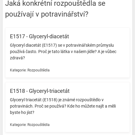
Jaká konkrétní rozpouštědla se
používají v potravinářství?
E1517 - Glyceryl-diacetát
Glyceryl diacetát (E1517) se v potravinářském průmyslu
používá často. Proč je tato látka v našem jídle? A je vůbec
zdravá? ️
Kategorie:
Rozpouštědla
E1518 - Glyceryl-triacetát
Glyceryl triacetát (E1518) je známé rozpouštědlo v
potravinách. Proč se používá? Kde ho můžete najít a měli
byste ho jíst? ️
Kategorie:
Rozpouštědla