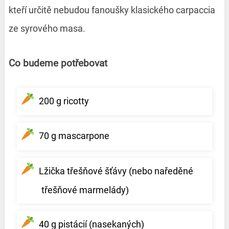
kteří určitě nebudou fanoušky klasického carpaccia
ze syrového masa.
Co budeme potřebovat
200 g ricotty
70 g mascarpone
Lžička třešňové šťávy (nebo naředěné
třešňové marmelády)
40 g pistácií (nasekaných)