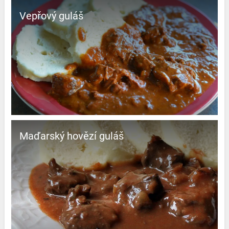
Vepřový guláš
Maďarský hovězí guláš