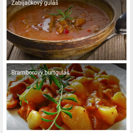
Zabijačkový guláš
Bramborový buřtguláš