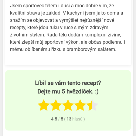
Jsem sportovec tělem i duší a moc dobře vím, že
kvalitní strava je základ. V kuchyni jsem jako doma a
snažím se objevovat a vymýšlet nejrůznější nové
recepty, které jdou ruku v ruce s mým zdravým
životním stylem. Ráda tělu dodám komplexní živiny,
které zlepší můj sportovní výkon, ale občas podlehnu i
mému oblíbenému řízku s bramborovým salátem.
Líbil se vám tento recept?
Dejte mu 5 hvězdiček. :)
4.5
/
5
(
13
hlasů
)