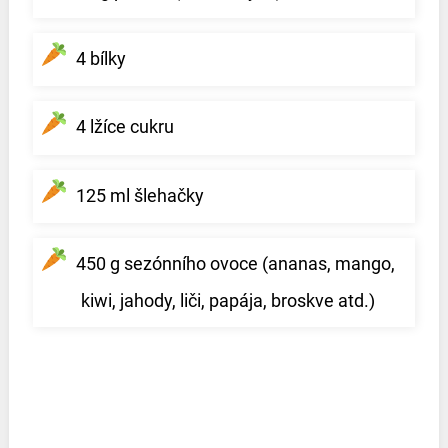
4 bílky
4 lžíce cukru
125 ml šlehačky
450 g sezónního ovoce (ananas, mango,
kiwi, jahody, liči, papája, broskve atd.)