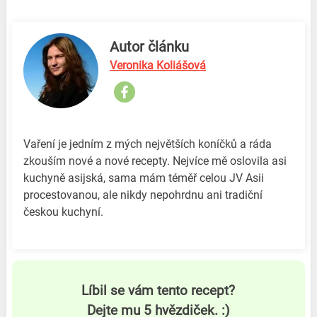
Autor článku
Veronika Koliášová
Vaření je jedním z mých největších koníčků a ráda
zkouším nové a nové recepty. Nejvíce mě oslovila asi
kuchyně asijská, sama mám téměř celou JV Asii
procestovanou, ale nikdy nepohrdnu ani tradiční
českou kuchyní.
Líbil se vám tento recept?
Dejte mu 5 hvězdiček. :)