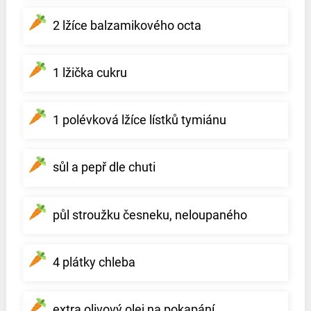
2 lžíce balzamikového octa
1 lžička cukru
1 polévková lžíce lístků tymiánu
sůl a pepř dle chuti
půl stroužku česneku, neloupaného
4 plátky chleba
extra olivový olej na pokapání