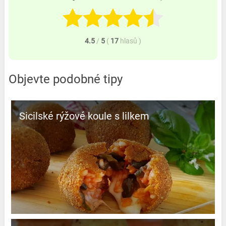
4.5
/
5
(
17
hlasů
)
Objevte podobné tipy
Sicilské rýžové koule s lilkem