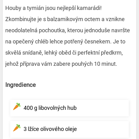
Houby a tymián jsou nejlepší kamarádi!
Zkombinujte je s balzamikovým octem a vznikne
neodolatelná pochoutka, kterou jednoduše navršte
na opečený chléb lehce potřený česnekem. Je to
skvělá snídaně, lehký oběd či perfektní předkrm,
jehož příprava vám zabere pouhých 10 minut.
Ingredience
400 g libovolných hub
3 lžíce olivového oleje