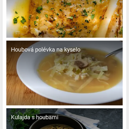
Houbová polévka na kyselo
Kulajda s houbami