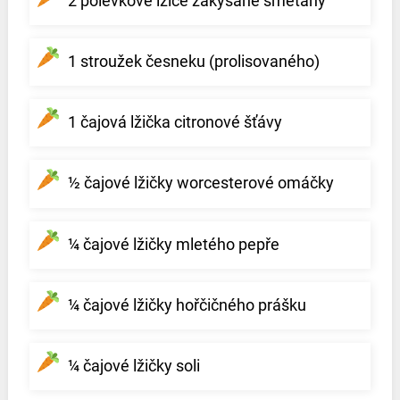
2 polévkové lžíce zakysané smetany
1 stroužek česneku (prolisovaného)
1 čajová lžička citronové šťávy
½ čajové lžičky worcesterové omáčky
¼ čajové lžičky mletého pepře
¼ čajové lžičky hořčičného prášku
¼ čajové lžičky soli