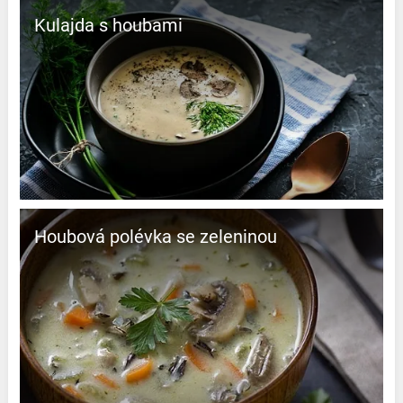
Kulajda s houbami
Houbová polévka se zeleninou