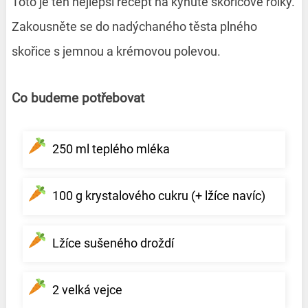
Toto je ten nejlepší recept na kynuté skořicové rolky.
Zakousněte se do nadýchaného těsta plného
skořice s jemnou a krémovou polevou.
Co budeme potřebovat
250 ml teplého mléka
100 g krystalového cukru (+ lžíce navíc)
Lžíce sušeného droždí
2 velká vejce