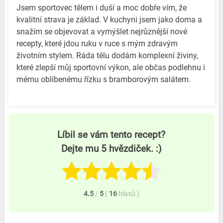
Jsem sportovec tělem i duší a moc dobře vím, že
kvalitní strava je základ. V kuchyni jsem jako doma a
snažím se objevovat a vymýšlet nejrůznější nové
recepty, které jdou ruku v ruce s mým zdravým
životním stylem. Ráda tělu dodám komplexní živiny,
které zlepší můj sportovní výkon, ale občas podlehnu i
mému oblíbenému řízku s bramborovým salátem.
Líbil se vám tento recept?
Dejte mu 5 hvězdiček. :)
4.5
/
5
(
16
hlasů
)