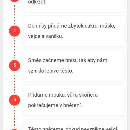
odležet.
Do mísy přidáme zbytek cukru, máslo,
vejce a vanilku.
Směs začneme hníst, tak aby nám
vzniklo lepivé těsto.
Přidáme mouku, sůl a skořici a
pokračujeme v hnětení.
Těsto hněteme, dokud nevznikne velká