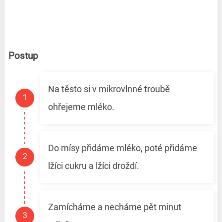
Postup
Na těsto si v mikrovlnné troubě
ohřejeme mléko.
Do mísy přidáme mléko, poté přidáme
lžíci cukru a lžíci droždí.
Zamícháme a necháme pět minut