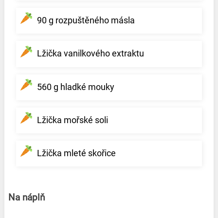
90 g rozpuštěného másla
Lžička vanilkového extraktu
560 g hladké mouky
Lžička mořské soli
Lžička mleté skořice
Na náplň