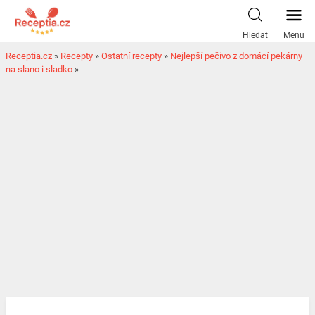
Hledat
Menu
Receptia.cz
»
Recepty
»
Ostatní recepty
»
Nejlepší pečivo z domácí pekárny
na slano i sladko
»