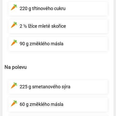
220 g třtinového cukru
2 ½ lžíce mleté skořice
90 g změklého másla
Na polevu
225 g smetanového sýra
60 g změklého másla