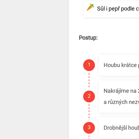
Sůl i pepř podle c
Postup:
Houbu krátce 
Nakrájíme na 2
a různých nez
Drobnější houb