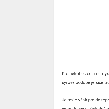
Pro někoho zcela nemysli
syrové podobě je sice t
Jakmile však projde tep
jednoduchý a výsledný p