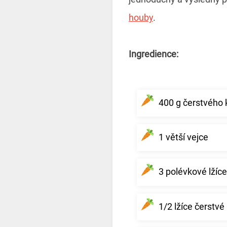
houby
.
Ingredience:
400 g čerstvého
1 větší vejce
3 polévkové lžíc
1/2 lžíce čerstvé