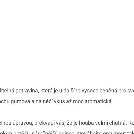
telná potravina, která je u dalšího vysoce ceněná pro s
rochu gumová a na něčí vkus až moc aromatická.
elnou úpravou, překvapí vás, že je houba velmi chutná. 
okrm potěší i náročnější jedince. Neváhejte omrknout ta