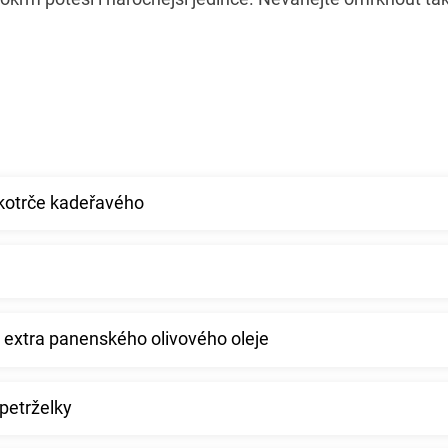
 kotrče kadeřavého
e extra panenského olivového oleje
 petrželky