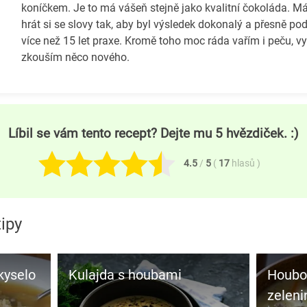
koníčkem. Je to má vášeň stejně jako kvalitní čokoláda. 
hrát si se slovy tak, aby byl výsledek dokonalý a přesně po
více než 15 let praxe. Kromě toho moc ráda vařím i peču, v
zkouším něco nového.
Líbil se vám tento recept? Dejte mu 5 hvězdiček. :)
4.5
/
5
(
17
hlasů
)
ipy
kyselo
Kulajda s houbami
Houbo
zeleni