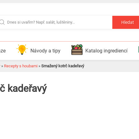
Hledat
nze
Návody a tipy
Katalog ingrediencí
y
»
Recepty s houbami
»
Smažený kotrč kadeřavý
č kadeřavý