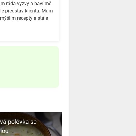
Mám ráda výzvy a baví mě
dle představ klienta. Mám
ymýšlím recepty a stále
vá polévka se
nou