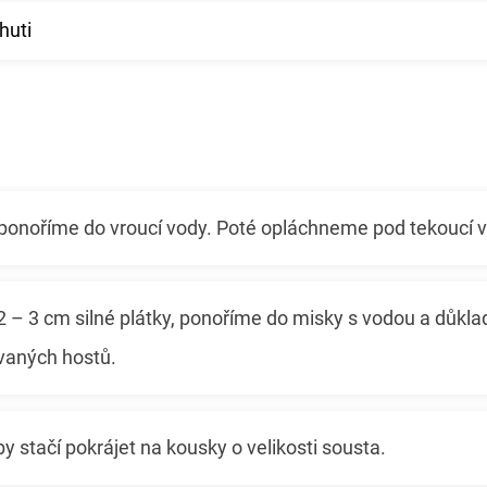
huti
ponoříme do vroucí vody. Poté opláchneme pod tekoucí 
 – 3 cm silné plátky, ponoříme do misky s vodou a důklad
vaných hostů.
y stačí pokrájet na kousky o velikosti sousta.