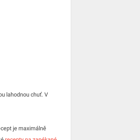
vou lahodnou chuť. V
Recept je maximálně
ké
recepty na zapékané