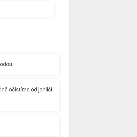
vodou.
ně očistíme od jehličí