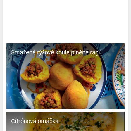
Smažené rýžové koule plněné ragú
Citrónová omáčka