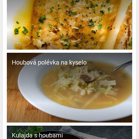
Houbová polévka na kyselo
Kulajda s houbami