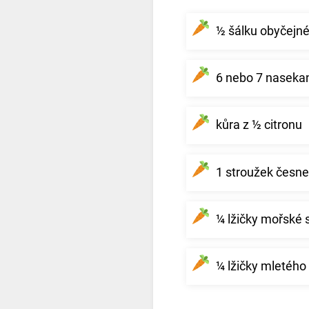
½ šálku obyčejné
6 nebo 7 nasekan
kůra z ½ citronu
1 stroužek česn
¼ lžičky mořské s
¼ lžičky mletého