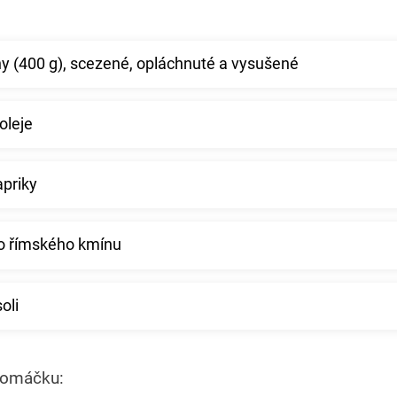
ny (400 g), scezené, opláchnuté a vysušené
oleje
apriky
ho římského kmínu
oli
 omáčku: