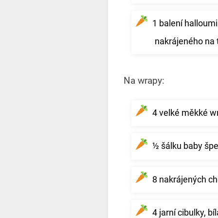
1 balení halloum
nakrájeného na 
Na wrapy:
4 velké měkké w
½ šálku baby šp
8 nakrájených che
4 jarní cibulky, b