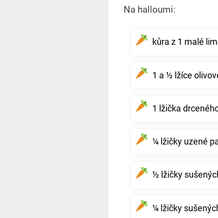
Na halloumi:
kůra z 1 malé li
1 a ½ lžíce olivo
1 lžička drcenéh
¼ lžičky uzené p
½ lžičky sušených
¼ lžičky sušených