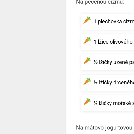
Na pečenou cizrnu:
1 plechovka cizr
1 lžíce olivového 
½ lžičky uzené p
½ lžičky drcené
¼ lžičky mořské s
Na mátovo-jogurtovou