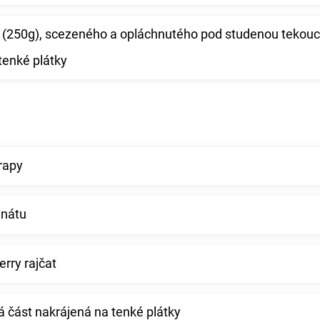
i (250g), scezeného a opláchnutého pod studenou tekouc
tenké plátky
rapy
enátu
rry rajčat
ílá část nakrájená na tenké plátky