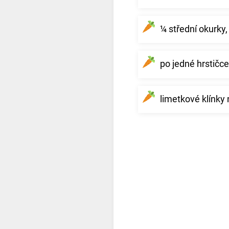
¼ střední okurky,
po jedné hrstičce
limetkové klínky 