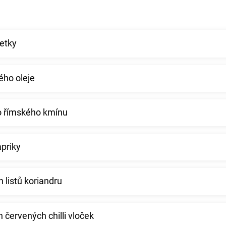
metky
vého oleje
o římského kmínu
apriky
 listů koriandru
 červených chilli vloček