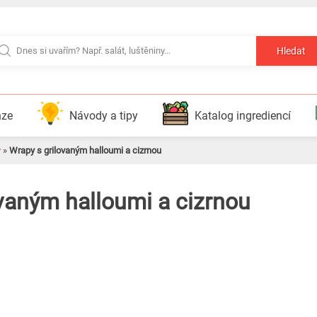
Hledat
nze
Návody a tipy
Katalog ingrediencí
y
»
Wrapy s grilovaným halloumi a cizrnou
vaným halloumi a cizrnou