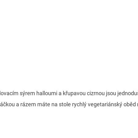
rilovacím sýrem halloumi a křupavou cizrnou jsou jednodu
čkou a rázem máte na stole rychlý vegetariánský oběd 