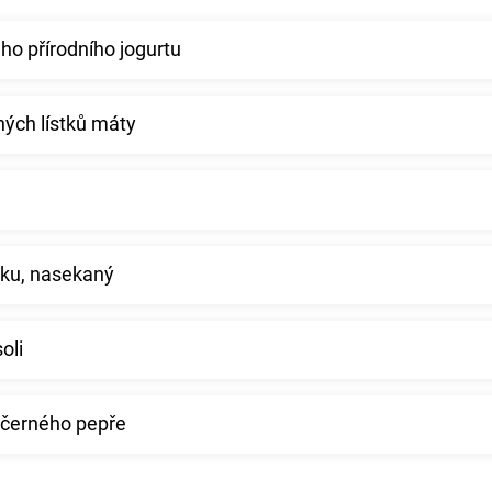
ho přírodního jogurtu
ých lístků máty
eku, nasekaný
oli
 černého pepře