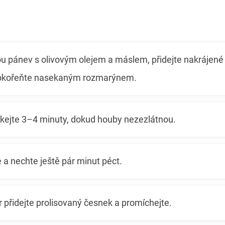
ou pánev s olivovým olejem a máslem, přidejte nakrájen
 okořeňte nasekaným rozmarýnem.
ejte 3–4 minuty, dokud houby nezezlátnou.
e a nechte ještě pár minut péct.
 přidejte prolisovaný česnek a promíchejte.