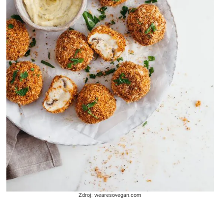
Zdroj: wearesovegan.com