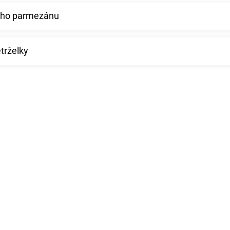
ného parmezánu
etrželky