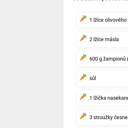
1 lžíce olivového 
2 lžíce másla
600 g žampionů (
sůl
1 lžička naseka
3 stroužky česne