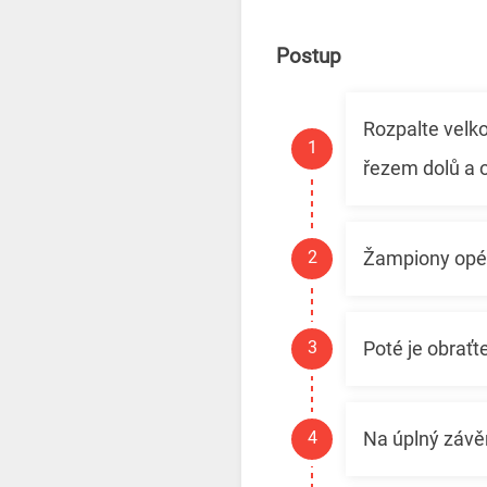
Postup
Rozpalte velk
řezem dolů a
Žampiony opék
Poté je obraťt
Na úplný závěr