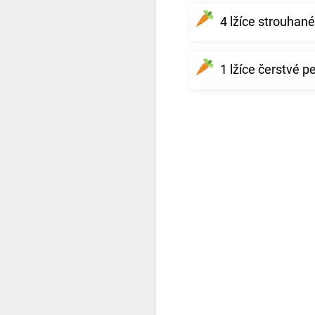
4 lžíce strouha
1 lžíce čerstvé p