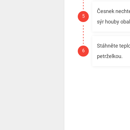
Česnek nechte
sýr houby obal
Stáhněte tepl
petrželkou.