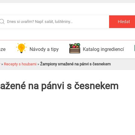
Hledat
nze
Návody a tipy
Katalog ingrediencí
y
»
Recepty s houbami
»
Žampiony smažené na pánvi s česnekem
ažené na pánvi s česnekem